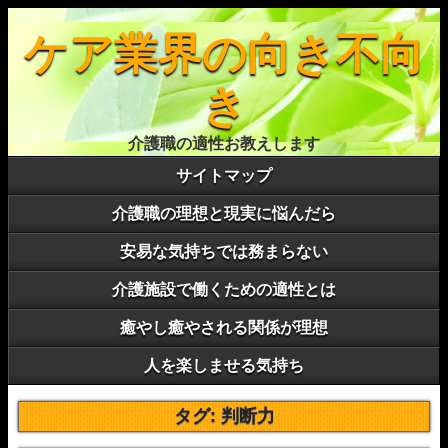
ケア業界の向き不向
き
介護職の適性お教えします
サイトマップ
介護職の理想と現実に悩んだら
安易な気持ちでは務まらない
介護施設で働くための適性とは
癒やし癒やされる関係が理想
人を楽しませる気持ち
タグ:
判断力