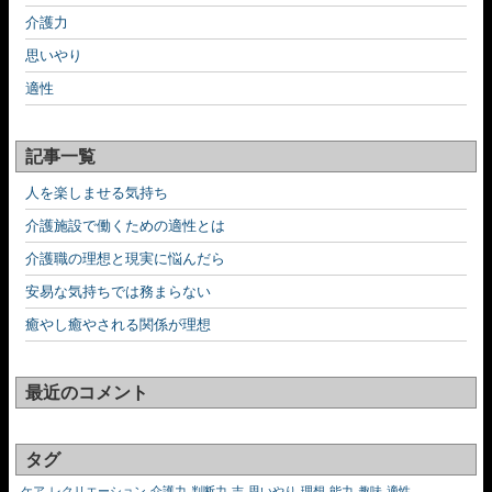
介護力
思いやり
適性
記事一覧
人を楽しませる気持ち
介護施設で働くための適性とは
介護職の理想と現実に悩んだら
安易な気持ちでは務まらない
癒やし癒やされる関係が理想
最近のコメント
タグ
ケア
レクリエーション
介護力
判断力
志
思いやり
理想
能力
趣味
適性